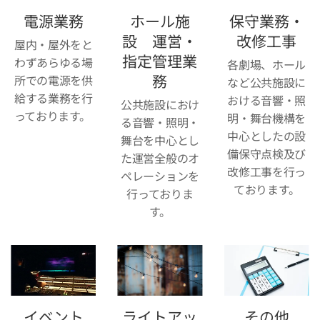
電源業務
ホール施
保守業務・
設 運営・
改修工事
屋内・屋外をと
指定管理業
わずあらゆる場
各劇場、ホール
務
所での電源を供
など公共施設に
給する業務を行
おける音響・照
公共施設におけ
っております。
明・舞台機構を
る音響・照明・
中心としたの設
舞台を中心とし
備保守点検及び
た運営全般のオ
改修工事を行っ
ペレーションを
ております。
行っておりま
す。
イベント
ライトアッ
その他